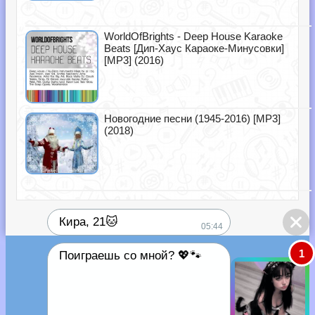
WorldOfBrights - Deep House Karaoke
Beats [Дип-Хаус Караоке-Минусовки]
[MP3] (2016)
Новогодние песни (1945-2016) [MP3]
(2018)
Кира, 21🐱
05:44
1
Поиграешь со мной? 💖🐾