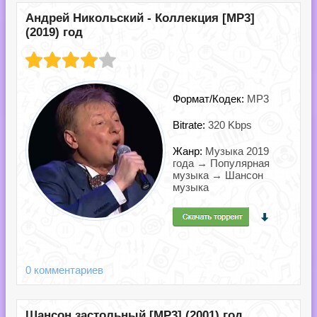
Андрей Никольский - Коллекция [MP3]
(2019) год
Формат/Кодек:
MP3
Bitrate:
320 Kbps
Жанр:
Музыка 2019
года → Популярная
музыка → Шансон
музыка
0 комментариев
Шансон застольный [MP3] (2001) год