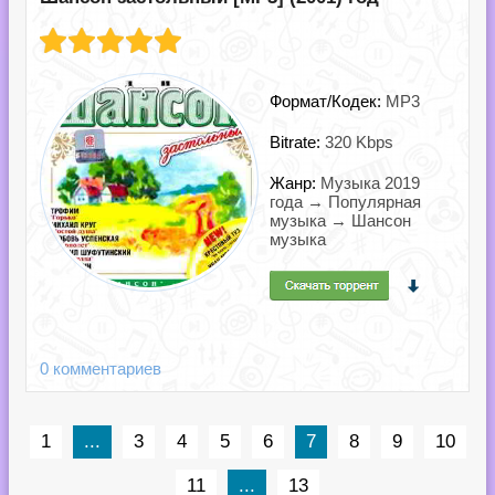
Формат/Кодек:
MP3
Bitrate:
320 Kbps
Жанр:
Музыка 2019
года → Популярная
музыка → Шансон
музыка
0 комментариев
1
...
3
4
5
6
7
8
9
10
11
...
13